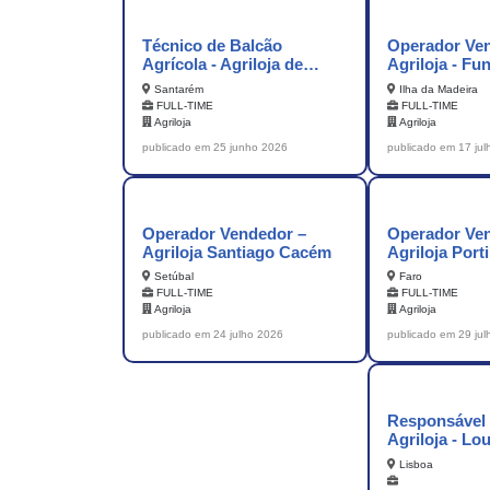
Técnico de Balcão
Operador Ve
Agrícola - Agriloja de
Agriloja - Fu
Almeirim
Santarém
Ilha da Madeira
FULL-TIME
FULL-TIME
Agriloja
Agriloja
publicado em 25 junho 2026
publicado em 17 ju
Operador Vendedor –
Operador Ve
Agriloja Santiago Cacém
Agriloja Por
Setúbal
Faro
FULL-TIME
FULL-TIME
Agriloja
Agriloja
publicado em 24 julho 2026
publicado em 29 ju
Responsável 
Agriloja - Lo
Lisboa