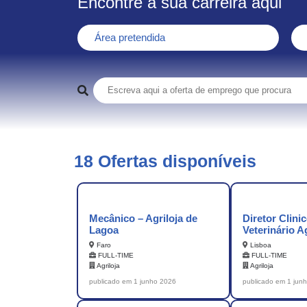
Encontre a sua carreira aqui
Área pretendida
18 Ofertas disponíveis
Mecânico – Agriloja de
Diretor Clini
Lagoa
Veterinário A
Vedras
Faro
Lisboa
FULL-TIME
FULL-TIME
Agriloja
Agriloja
publicado em 1 junho 2026
publicado em 1 jun