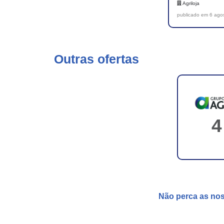
Agriloja
publicado em 6 ago
Outras ofertas
4
Não perca as no