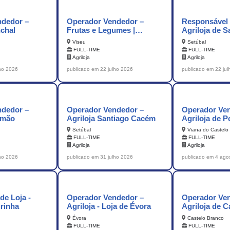
ndedor –
Operador Vendedor –
Responsável 
nchal
Frutas e Legumes |
Agriloja de S
Agriloja Viseu
Cacém
Viseu
Setúbal
FULL-TIME
FULL-TIME
Agriloja
Agriloja
lho 2026
publicado em 22 julho 2026
publicado em 22 ju
ndedor –
Operador Vendedor –
Operador Ve
timão
Agriloja Santiago Cacém
Agriloja de P
Setúbal
Viana do Castelo
FULL-TIME
FULL-TIME
Agriloja
Agriloja
lho 2026
publicado em 31 julho 2026
publicado em 4 ago
de Loja -
Operador Vendedor –
Operador Ve
urinha
Agriloja - Loja de Évora
Agriloja de C
Évora
Castelo Branco
FULL-TIME
FULL-TIME