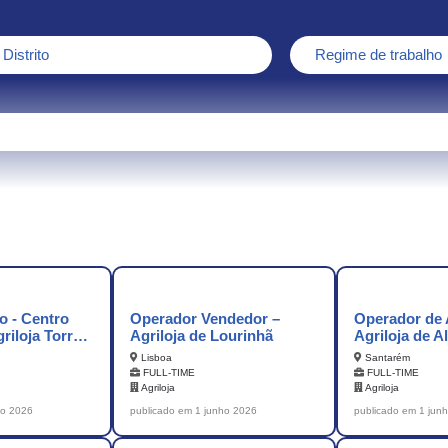
Distrito
Regime de trabalho
co - Centro
Operador Vendedor –
Operador de
griloja Torres
Agriloja de Lourinhã
Agriloja de A
Lisboa
Santarém
FULL-TIME
FULL-TIME
Agriloja
Agriloja
ho 2026
publicado em 1 junho 2026
publicado em 1 jun